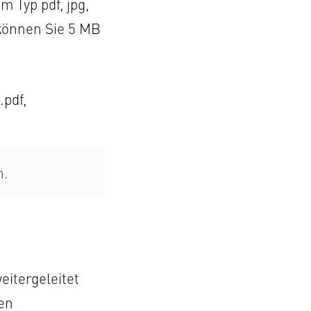
 Typ pdf, jpg,
 können Sie 5 MB
.pdf,
n.
itergeleitet
ten